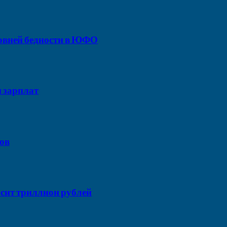
ровней бедности в ЮФО
и зарплат
дов
сит триллион рублей