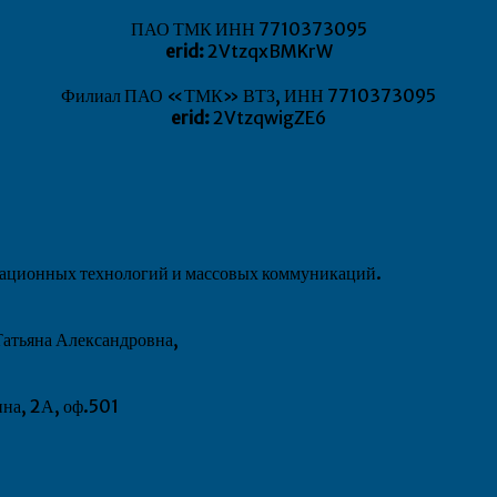
ПАО ТМК ИНН 7710373095
erid:
2VtzqxBMKrW
Филиал ПАО «ТМК» ВТЗ, ИНН 7710373095
erid:
2VtzqwigZE6
рмационных технологий и массовых коммуникаций.
атьяна Александровна,
ина, 2А, оф.501