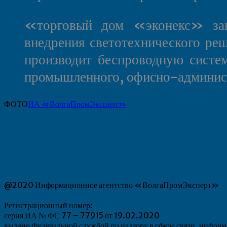
«торговый дом «эконекс» зани
внедрения светотехнического ре
производит беспроводную систем
промышленного, офисно-администр
ФОТО
ИА «ВолгаПромЭксперт»
@2020 Информационное агентство «ВолгаПромЭксперт»
Регистрационный номер:
серия ИА № ФС 77 – 77915 от 19.02.2020
выдано Федеральной службой по надзору в сфере связи, инфо