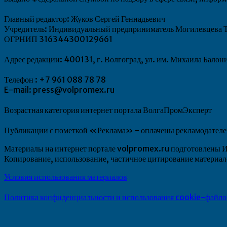
Главный редактор: Жуков Сергей Геннадьевич
Учредитель: Индивидуальный предприниматель Могилевцева Т
ОГРНИП 316344300129661
Адрес редакции: 400131, г. Волгоград, ул. им. Михаила Балон
Телефон : +7 961 088 78 78
E-mail: press@volpromex.ru
Возрастная категория интернет портала ВолгаПромЭксперт
Публикации с пометкой «Реклама» - оплачены рекламодателем.
Материалы на интернет портале volpromex.ru подготовлен
Копирование, использование, частичное цитирование матери
Условия использования материалов
Политика конфиденциальности и использования cookie-файло