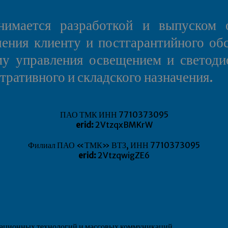
мается разработкой и выпуском о
шения клиенту и постгарантийного об
у управления освещением и светоди
ативного и складского назначения.
ПАО ТМК ИНН 7710373095
erid:
2VtzqxBMKrW
Филиал ПАО «ТМК» ВТЗ, ИНН 7710373095
erid:
2VtzqwigZE6
рмационных технологий и массовых коммуникаций.