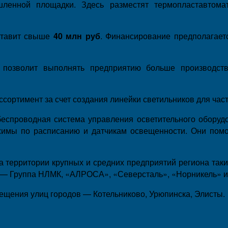
шленной площадки. Здесь разместят термопластавтом
ставит свыше
40 млн руб
. Финансирование предполагаетс
 позволит выполнять предприятию больше производств
сортимент за счет создания линейки светильников для час
беспроводная система управления осветительного оборуд
имы по расписанию и датчикам освещенности. Они помог
а территории крупных и средних предприятий региона так
 — Группа НЛМК, «АЛРОСА», «Северсталь», «Норникель» 
вещения улиц городов — Котельниково, Урюпинска, Элисты.