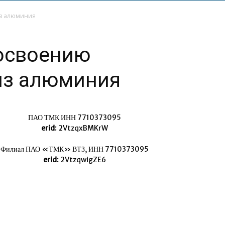
из алюминия
 освоению
из алюминия
ПАО ТМК ИНН 7710373095
erid:
2VtzqxBMKrW
Филиал ПАО «ТМК» ВТЗ, ИНН 7710373095
erid:
2VtzqwigZE6