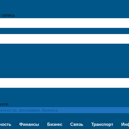
 запись
очте.
нности, экономики, бизнеса
ность
Финансы
Бизнес
Связь
Транспорт
Инф