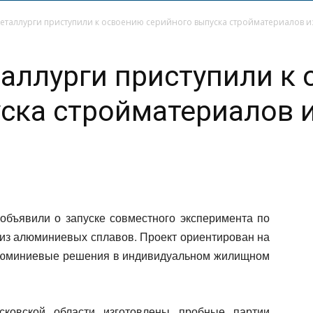
еталлурги приступили к освоению серийного выпуска стройматериалов 
аллурги приступили к
уска стройматериалов 
бъявили о запуске совместного эксперимента по
 из алюминиевых сплавов. Проект ориентирован на
алюминиевые решения в индивидуальном жилищном
ковской области изготовлены пробные партии