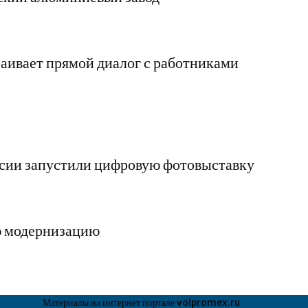
ивает прямой диалог с работниками
сии запустили цифровую фотовыставку
ю модернизацию
Материалы на интернет портале volpromex.ru