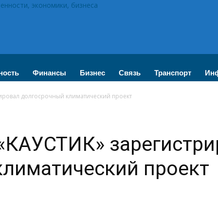
нности, экономики, бизнеса
ность
Финансы
Бизнес
Связь
Транспорт
Инф
ировал долгосрочный климатический проект
 «КАУСТИК» зарегистри
климатический проект