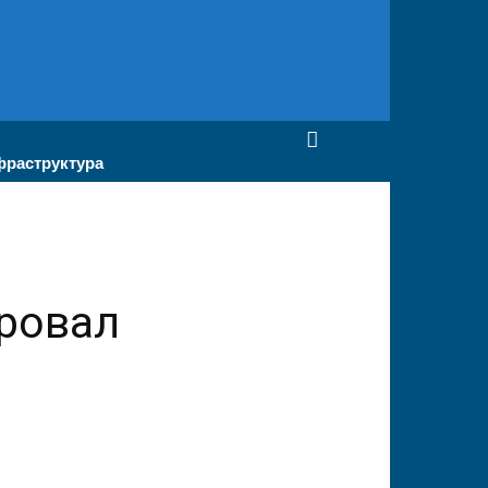
раструктура
ровал