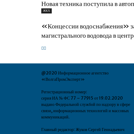
Новая техника поступила в авт
ЖКХ
«Концессии водоснабжения» за
магистрального водовода в цент
@2020 Информационное агентство
«ВолгаПромЭксперт»
Регистрационный номер:
серия ИА № ФС 77 – 77915 от 19.02.2020
выдано Федеральной службой по надзору в сфере
связи, информационных технологий и массовых
коммуникаций.
Главный редактор: Жуков Сергей Геннадьевич