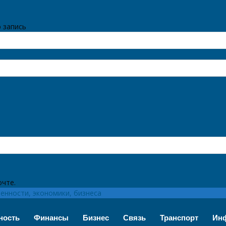
 запись
очте.
нности, экономики, бизнеса
ность
Финансы
Бизнес
Связь
Транспорт
Инф