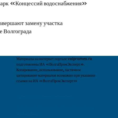
опарк «Концессий водоснабжения»
вершают замену участка
ре Волгограда
Материалы на интернет портале volpromex.ru
подготовлены ИА «ВолгаПромЭксперт».
Копирование, использование, частичное
цитирование материалов возможно при указании
ссылки на ИА «ВолгаПромЭксперт»
Условия использования материалов
Политика конфиденциальности и использования
cookie-файлов