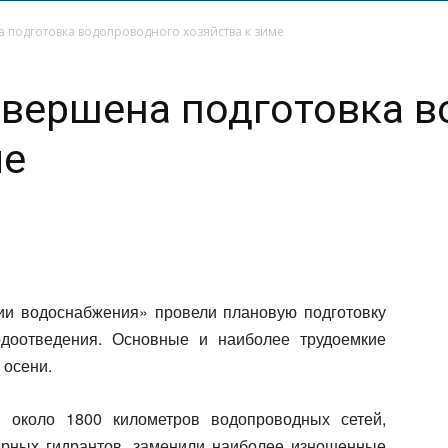
 подготовка водопроводного хозяйства к зиме
авершена подготовка 
ме
ии водоснабжения» провели плановую подготовку
одоотведения. Основные и наиболее трудоемкие
 осени.
 около 1800 километров водопроводных сетей,
арных гидрантов, заменили наиболее изношенные