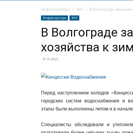
Инфраструктура
ЖКХ
В Волгограде завершена
Инфраструктура
ЖКХ
В Волгограде з
хозяйства к зи
10.10.2025
Перед наступлением холодов «Концесс
городских систем водоснабжения и в
этапы были выполнены летом и в начале
Специалисты обследовали и утеплили
подготовили более четырех тысяч пож