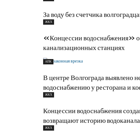
За воду без счетчика волгоградц
ЖКХ
«Концессии водоснабжения» об
канализационных станциях
АПК
В центре Волгограда выявлено н
водоснабжению у ресторана и к
ЖКХ
Концессии водоснабжения созда
возвращают историю водоканала
ЖКХ