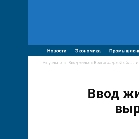
ВолгаПромЭксперт
—
Новости
промышленности,
экономики,
бизнеса
Новости
Экономика
Промышлен
Актуально
Ввод жилья в Волгоградской области
Ввод жи
выр