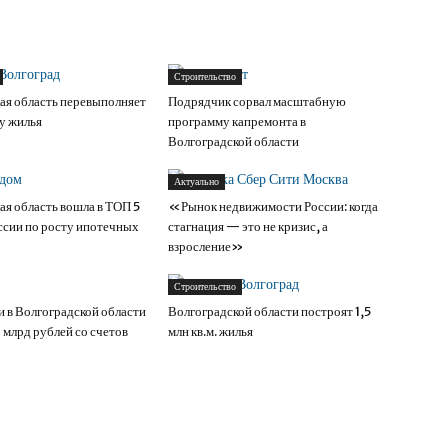
Строительство
ая область перевыполняет
Подрядчик сорвал масштабную
ду жилья
программу капремонта в
Волгоградской области
Актуально
ая область вошла в ТОП 5
«Рынок недвижимости России: когда
ссии по росту ипотечных
стагнация — это не кризис, а
взросление»
Строительство
 в Волгоградской области
Волгоградской области построят 1,5
 млрд рублей со счетов
млн кв.м. жилья