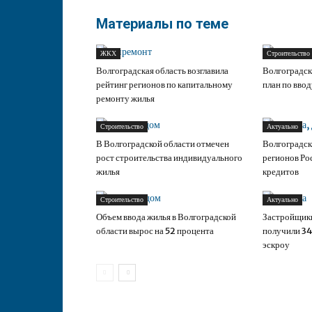
Материалы по теме
ЖКХ
Строительство
Волгоградская область возглавила
Волгоградск
рейтинг регионов по капитальному
план по вво
ремонту жилья
Строительство
Актуально
В Волгоградской области отмечен
Волгоградск
рост строительства индивидуального
регионов Ро
жилья
кредитов
Строительство
Актуально
Объем ввода жилья в Волгоградской
Застройщики
области вырос на 52 процента
получили 34
эскроу