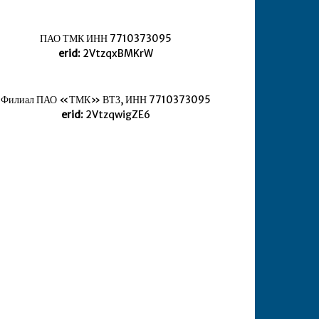
ПАО ТМК ИНН 7710373095
erid:
2VtzqxBMKrW
Филиал ПАО «ТМК» ВТЗ, ИНН 7710373095
erid:
2VtzqwigZE6