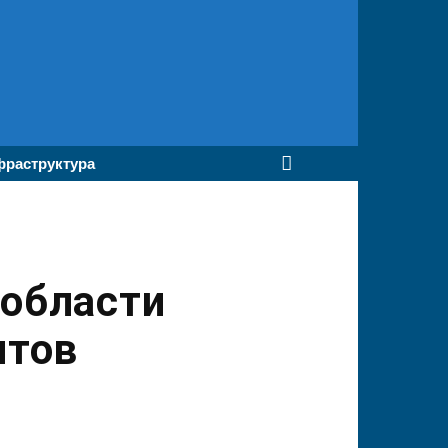
раструктура
 области
нтов