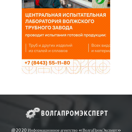
@2020 Информационное агентство «ВолгаПромЭксперт»