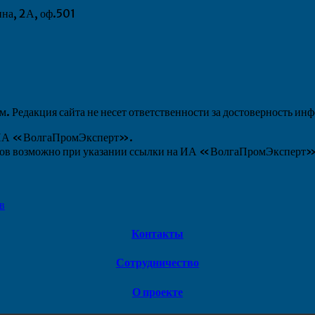
ина, 2А, оф.501
 Редакция сайта не несет ответственности за достоверность ин
ы ИА «ВолгаПромЭксперт».
алов возможно при указании ссылки на ИА «ВолгаПромЭксперт
в
Контакты
Сотрудничество
О проекте