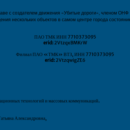
лаве с создателем движения «Убитые дороги», членом ОНФ
ения нескольких объектов в самом центре города состояни
ПАО ТМК ИНН 7710373095
erid:
2VtzqxBMKrW
Филиал ПАО «ТМК» ВТЗ, ИНН 7710373095
erid:
2VtzqwigZE6
рмационных технологий и массовых коммуникаций.
атьяна Александровна,