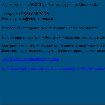
Адрес редакции: 400131, г. Волгоград, ул. им. Михаила Балон
Телефон : +7 961 088 78 78
E-mail: press@volpromex.ru
Возрастная категория интернет портала ВолгаПромЭксперт
Публикации с пометкой «Реклама» - оплачены рекламодателем.
Материалы на интернет портале volpromex.ru подготовлен
Копирование, использование, частичное цитирование матери
Условия использования материалов
Политика конфиденциальности и использования cookie-файло