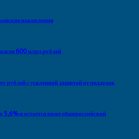
ковские накопления
ысили 600 млрд рублей
у рублей с усиленной защитой от подделок
о 5,6% и остается ниже общероссийской