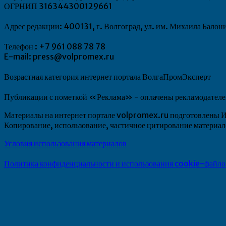
ОГРНИП 316344300129661
Адрес редакции: 400131, г. Волгоград, ул. им. Михаила Балон
Телефон : +7 961 088 78 78
E-mail: press@volpromex.ru
Возрастная категория интернет портала ВолгаПромЭксперт
Публикации с пометкой «Реклама» - оплачены рекламодателем.
Материалы на интернет портале volpromex.ru подготовлен
Копирование, использование, частичное цитирование матери
Условия использования материалов
Политика конфиденциальности и использования cookie-файло