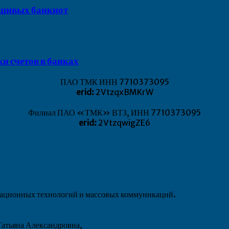
ьшивых банкнот
и счетов в банках
ПАО ТМК ИНН 7710373095
erid:
2VtzqxBMKrW
Филиал ПАО «ТМК» ВТЗ, ИНН 7710373095
erid:
2VtzqwigZE6
рмационных технологий и массовых коммуникаций.
атьяна Александровна,