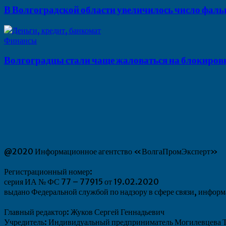
В Волгоградской области увеличилось число фал
Финансы
Волгоградцы стали чаще жаловаться на блокировк
@2020 Информационное агентство «ВолгаПромЭксперт»
Регистрационный номер:
серия ИА № ФС 77 – 77915 от 19.02.2020
выдано Федеральной службой по надзору в сфере связи, инфо
Главный редактор: Жуков Сергей Геннадьевич
Учредитель: Индивидуальный предприниматель Могилевцева Т