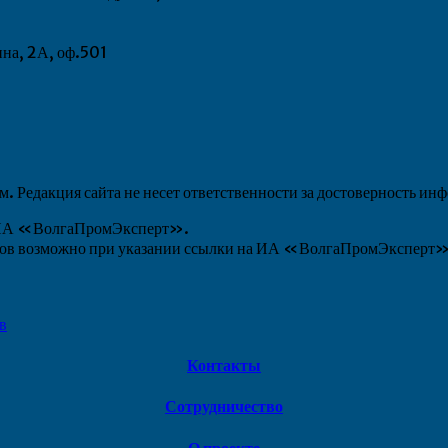
ина, 2А, оф.501
 Редакция сайта не несет ответственности за достоверность ин
ы ИА «ВолгаПромЭксперт».
алов возможно при указании ссылки на ИА «ВолгаПромЭксперт
в
Контакты
Сотрудничество
О проекте