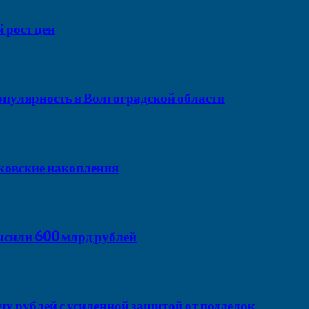
 рост цен
пулярность в Волгоградской области
ковские накопления
ысили 600 млрд рублей
у рублей с усиленной защитой от подделок