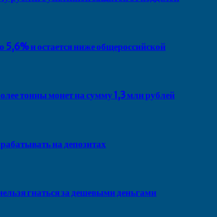
о 5,6% и остается ниже общероссийской
олее тонны монет на сумму 1,3 млн рублей
рабатывать на депозитах
нельзя гнаться за дешевыми деньгами