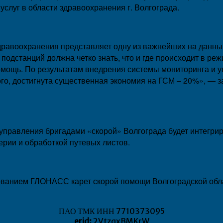
слуг в области здравоохранения г. Волгограда.
воохранения представляет одну из важнейших на данный
 подстанций должна четко знать, что и где происходит в ре
мощь. По результатам внедрения системы мониторинга и 
го, достигнута существенная экономия на ГСМ – 20%», — 
равления бригадами «скорой» Волгограда будет интегриро
ерии и обработкой путевых листов.
нием ГЛОНАСС карет скорой помощи Волгоградской облас
ПАО ТМК ИНН 7710373095
erid:
2VtzqxBMKrW