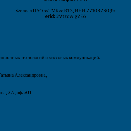
Филиал ПАО «ТМК» ВТЗ, ИНН 7710373095
erid:
2VtzqwigZE6
рмационных технологий и массовых коммуникаций.
атьяна Александровна,
ина, 2А, оф.501