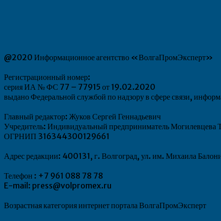
@2020 Информационное агентство «ВолгаПромЭксперт»
Регистрационный номер:
серия ИА № ФС 77 – 77915 от 19.02.2020
выдано Федеральной службой по надзору в сфере связи, инфо
Главный редактор: Жуков Сергей Геннадьевич
Учредитель: Индивидуальный предприниматель Могилевцева Т
ОГРНИП 316344300129661
Адрес редакции: 400131, г. Волгоград, ул. им. Михаила Балон
Телефон : +7 961 088 78 78
E-mail: press@volpromex.ru
Возрастная категория интернет портала ВолгаПромЭксперт