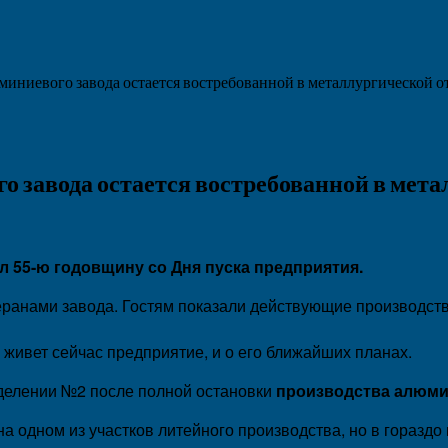
иниевого завода остается востребованной в металлургической о
 завода остается востребованной в мета
 55-ю годовщину со Дня пуска предприятия.
еранами завода. Гостям показали действующие производств
 живет сейчас предприятие, и о его ближайших планах.
тделении №2 после полной остановки
производства алюми
а одном из участков литейного производства, но в горазд