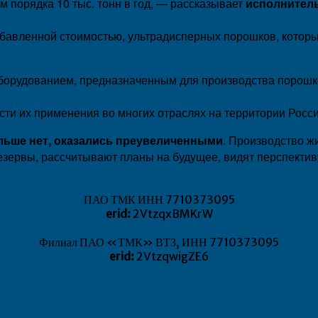
порядка 10 тыс. тонн в год, — рассказывает
исполнитель
обавленной стоимостью, ультрадисперных порошков, котор
борудованием, предназначенным для производства порошко
ности их применения во многих отраслях на территории Росс
ольше нет, оказались преувеличенными
. Производство ж
зервы, рассчитывают планы на будущее, видят перспективу.
ПАО ТМК ИНН 7710373095
erid:
2VtzqxBMKrW
Филиал ПАО «ТМК» ВТЗ, ИНН 7710373095
erid:
2VtzqwigZE6