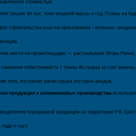
обавленной стоимостью.
яет свыше 30 тыс. тонн анодной массы в год. Планы на бу
ос строительства участка прессования «зеленых» анодных 
 месяцев.
очие места на промплощадке, — рассказывает Игорь Репик
снижение себестоимости 1 тонны AL-сырца за счет замен
ме того, это снизит риски срыва поставок анодов.
ная продукция
и
алюминиевые производства
использую
водителем порошковой продукции на территории РФ. Цех п
пудр и паст.