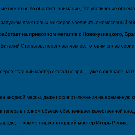
ые нужно было обратить внимание, это увеличение объема 
 запуском двух новых миксеров увеличить ежемесячный объе
работает на привозном металле с Новокузнецкого, Бр
Виталий Степанов, переплавляем ее, готовим сплав серии 
ксеров старший мастер сказал не зря — уже в феврале на 
ства анодной массы, даже после отключения на временную 
ок теперь в полном объеме обеспечивает качественной ан
 заводе, — комментирует
старший мастер Игорь Репик
, —