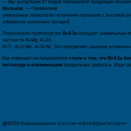
— Мы выпускаем 57 видов порошковой продукции объемом 
Мольков
. — Применяем
уникальные технологии получения порошков с высокой д
элементов солнечных батарей.
Порошковое производство
ВгАЗа
обладает уникальным о
частности Al-Mg, Al-Zn,
Al-Ti, Al-Zr-Mo, Al-Si-Ni. Это определяет широкие возмож
Как отмечают на предприятии
слухи о том, что ВгАЗа б
металлурги-алюминщики
продолжают работать. Ищут ре
@2020 Информационное агентство «ВолгаПромЭксперт»