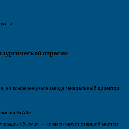
трасли
ллургической отрасли
а, а в конференц-зале завода
генеральный директор
ния на ВгАЗе
.
о меньших объемах, —
комментирует старший мастер