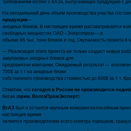
требованиям коллег с КАЗа, выпускающих продукцию с д
На сегодняшний день объем производства участка составл
продукции
–
анодных блоков. В настоящее время рассматривается вопр
свободных мощностях ОАО «Энергопром»» в
объеме 65 тыс. тонн блоков в год. Окупаемость проекта 6
— Реализация этого проекта не только создаст новые раб
закупаемых анодных блоков для
предприятии компании. Ожидаемый результат — итоговое 
700$ за 1 т на анодные блоки
собственного производства стоимостью до 500$ за 1 т. Кро
Отметим, что
сегодня в России не производится подоб
Китая (
прим. ВолгаПромЭксперт
)
ВгАЗ
был и остается крупным конкурентоспособным произ
настоящее время
является производителем всего спектра порошков, гранул, 