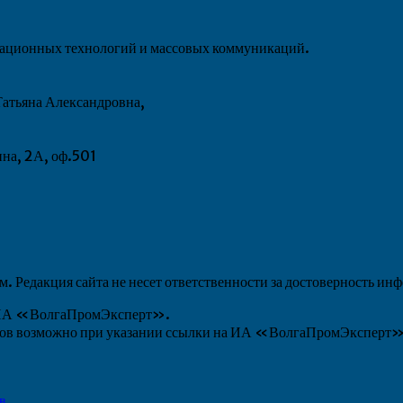
рмационных технологий и массовых коммуникаций.
атьяна Александровна,
ина, 2А, оф.501
 Редакция сайта не несет ответственности за достоверность ин
ы ИА «ВолгаПромЭксперт».
алов возможно при указании ссылки на ИА «ВолгаПромЭксперт
в