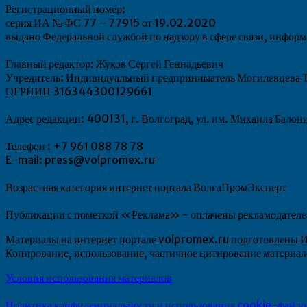
Регистрационный номер:
серия ИА № ФС 77 – 77915 от 19.02.2020
выдано Федеральной службой по надзору в сфере связи, инфо
Главный редактор: Жуков Сергей Геннадьевич
Учредитель: Индивидуальный предприниматель Могилевцева Т
ОГРНИП 316344300129661
Адрес редакции: 400131, г. Волгоград, ул. им. Михаила Балон
Телефон : +7 961 088 78 78
E-mail: press@volpromex.ru
Возрастная категория интернет портала ВолгаПромЭксперт
Публикации с пометкой «Реклама» - оплачены рекламодателем.
Материалы на интернет портале volpromex.ru подготовлен
Копирование, использование, частичное цитирование матери
Условия использования материалов
Политика конфиденциальности и использования cookie-файло