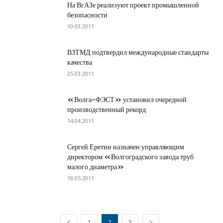
На ВгАЗе реализуют проект промышленной
безопасности
10.03.2011
ВЗТМД подтвердил международные стандарты
качества
25.03.2011
«Волга-ФЭСТ» установил очередной
производственный рекорд
14.04.2011
Сергей Еретин назначен управляющим
директором «Волгоградского завода труб
малого диаметра»
18.05.2011
1
2
3