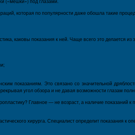
и («мешки») под глазами.
раций, которая по популярности даже обошла такие процеду
тика, каковы показания к ней. Чаще всего это делается из
и;
ским показаниям. Это связано со значительной дряблос
рекрывая угол обзора и не давая возможности глазам полн
опластику? Главное — не возраст, а наличие показаний к п
стического хирурга. Специалист определит показания к оп