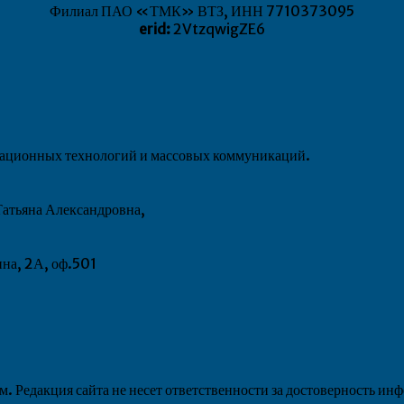
Филиал ПАО «ТМК» ВТЗ, ИНН 7710373095
erid:
2VtzqwigZE6
рмационных технологий и массовых коммуникаций.
атьяна Александровна,
ина, 2А, оф.501
 Редакция сайта не несет ответственности за достоверность ин