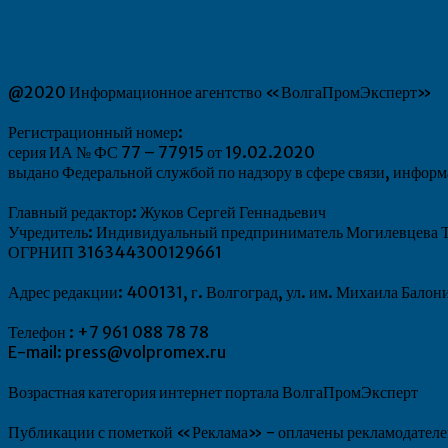
@2020 Информационное агентство «ВолгаПромЭксперт»
Регистрационный номер:
серия ИА № ФС 77 – 77915 от 19.02.2020
выдано Федеральной службой по надзору в сфере связи, инфо
Главный редактор: Жуков Сергей Геннадьевич
Учредитель: Индивидуальный предприниматель Могилевцева Т
ОГРНИП 316344300129661
Адрес редакции: 400131, г. Волгоград, ул. им. Михаила Балон
Телефон : +7 961 088 78 78
E-mail: press@volpromex.ru
Возрастная категория интернет портала ВолгаПромЭксперт
Публикации с пометкой «Реклама» - оплачены рекламодателем.