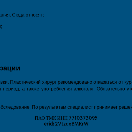
ания. Сюда относят:
;
ерации
вки. Пластический хирург рекомендовано отказаться от кур
й период, а также употребления алкоголя. Обязательно 
бследование. По результатам специалист принимает решен
ПАО ТМК ИНН 7710373095
erid:
2VtzqxBMKrW