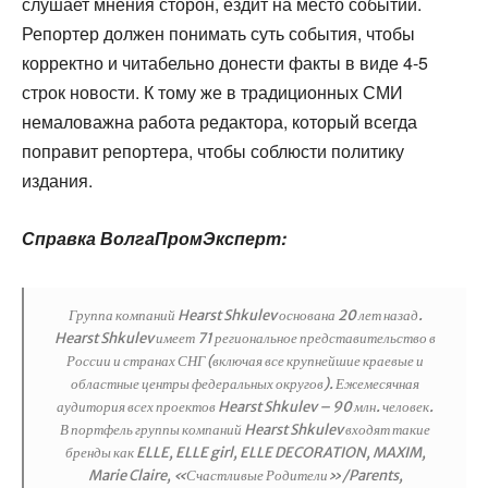
слушает мнения сторон, ездит на место событий.
Репортер должен понимать суть события, чтобы
корректно и читабельно донести факты в виде 4-5
строк новости. К тому же в традиционных СМИ
немаловажна работа редактора, который всегда
поправит репортера, чтобы соблюсти политику
издания.
Справка ВолгаПромЭксперт:
Группа компаний Hearst Shkulev основана 20 лет назад.
Hearst Shkulev имеет 71 региональное представительство в
России и странах СНГ (включая все крупнейшие краевые и
областные центры федеральных округов). Ежемесячная
аудитория всех проектов Hearst Shkulev – 90 млн. человек.
В портфель группы компаний Hearst Shkulev входят такие
бренды как ELLE, ELLE girl, ELLE DECORATION, MAXIM,
Marie Claire, «Счастливые Родители»/Parents,