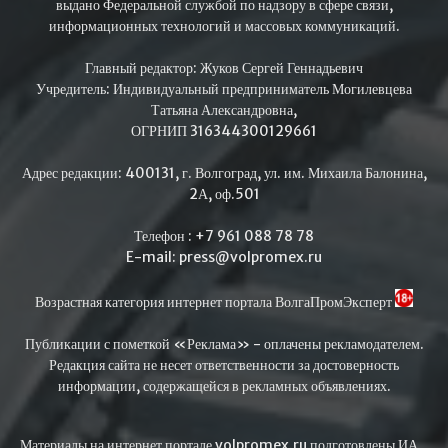
выдано Федеральной службой по надзору в сфере связи,
информационных технологий и массовых коммуникаций.
Главный редактор: Жуков Сергей Геннадьевич
Учредитель: Индивидуальный предприниматель Могилевцева
Татьяна Александровна,
ОГРНИП 316344300129661
Адрес редакции: 400131, г. Волгоград, ул. им. Михаила Балонина,
2А, оф.501
Телефон : +7 961 088 78 78
E-mail: press@volpromex.ru
Возрастная категория интернет портала ВолгаПромЭксперт
Публикации с пометкой «Реклама» - оплачены рекламодателем.
Редакция сайта не несет ответственности за достоверность
информации, содержащейся в рекламных объявлениях.
Материалы на интернет портале volpromex.ru подготовлены ИА