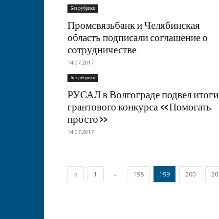
Без рубрики
Промсвязьбанк и Челябинская
область подписали соглашение о
сотрудничестве
14.07.2017
Без рубрики
РУСАЛ в Волгограде подвел итоги
грантового конкурса «Помогать
просто»
14.07.2017
...
1
198
199
200
20