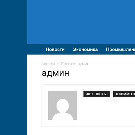
ВолгаПромЭксперт
—
Новости
промышленности,
экономики,
бизнеса
Новости
Экономика
Промышлен
Авторы
Посты от админ
админ
3011 ПОСТЫ
0 КОММЕН