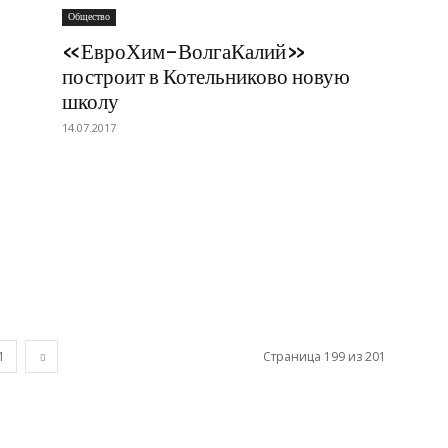
Общество
«ЕвроХим-ВолгаКалий»
построит в Котельниково новую
школу
14.07.2017
1
Страница 199 из 201