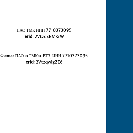
ПАО ТМК ИНН 7710373095
erid:
2VtzqxBMKrW
Филиал ПАО «ТМК» ВТЗ, ИНН 7710373095
erid:
2VtzqwigZE6