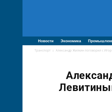
ВолгаПромЭксперт
—
Новости
промышленности,
экономики,
бизнеса
Новости
Экономика
Промышлен
Транспорт
Александр Жилкин поговорил с Иго
Алексан
Левитиным