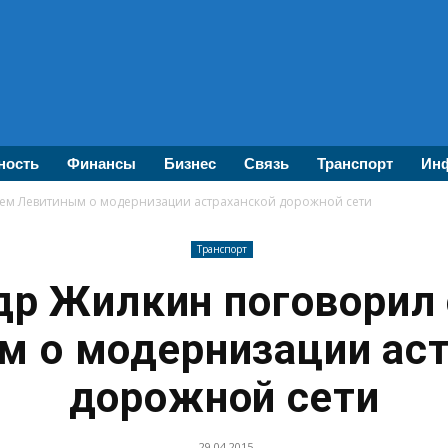
ность
Финансы
Бизнес
Связь
Транспорт
Инф
рем Левитиным о модернизации астраханской дорожной сети
Транспорт
др Жилкин поговорил 
 о модернизации ас
дорожной сети
29.04.2015