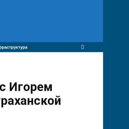
раструктура
с Игорем
траханской