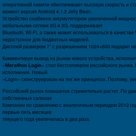
оперативной памяти обеспечивают высокую скорость и ст
момент версия Android 4.1.2 Jelly Bean.
Устройство снабжено аккумулятором увеличенной мощност
мобильными сетями 2G и 3G, поддерживает
Bluetouth, Wi-Fi, а также может использоваться в качест
недоступное для бюджетных моделей.
Дисплей размером 7” с разрешением 1024×600 подарит н
Комментируя вывод на рынок нового устройства, исполни
«
МегаФон Login
» стал бестселлером российского рынка.
исполнения. Новый
«Login» сконструирован на тех же принципах. Поэтому, у
Российский рынок планшетов стремительно растет. По да
собственных салонах
Компании по сравнению с аналогичным периодом 2012 года
первые пять месяцев
текущего года увеличилась в два раза.