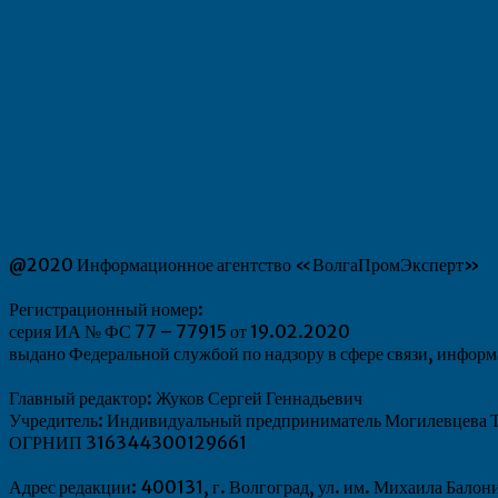
@2020 Информационное агентство «ВолгаПромЭксперт»
Регистрационный номер:
серия ИА № ФС 77 – 77915 от 19.02.2020
выдано Федеральной службой по надзору в сфере связи, инфо
Главный редактор: Жуков Сергей Геннадьевич
Учредитель: Индивидуальный предприниматель Могилевцева Т
ОГРНИП 316344300129661
Адрес редакции: 400131, г. Волгоград, ул. им. Михаила Балон