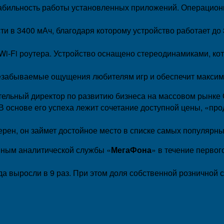
абильность работы установленных приложений. Операционн
и в 3400 мАч, благодаря которому устройство работает до
ве Wi-Fi роутера. Устройство оснащено стереодинамиками, к
езабываемые ощущения любителям игр и обеспечит максим
тельный директор по развитию бизнеса на массовом рынке
 В основе его успеха лежит сочетание доступной цены, «про
верен, он займет достойное место в списке самых популярн
нным аналитической службы «
МегаФона
» в течение первог
 выросли в 9 раз. При этом доля собственной розничной с