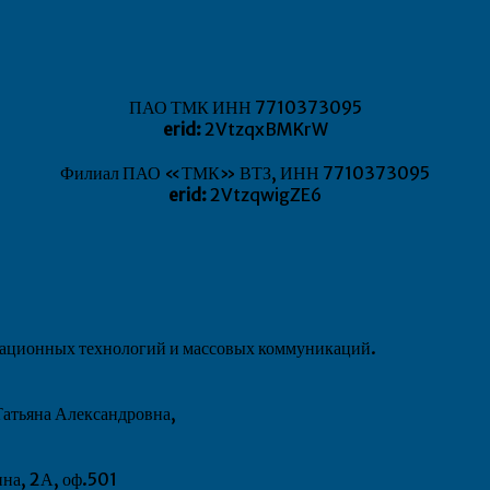
ПАО ТМК ИНН 7710373095
erid:
2VtzqxBMKrW
Филиал ПАО «ТМК» ВТЗ, ИНН 7710373095
erid:
2VtzqwigZE6
рмационных технологий и массовых коммуникаций.
атьяна Александровна,
ина, 2А, оф.501