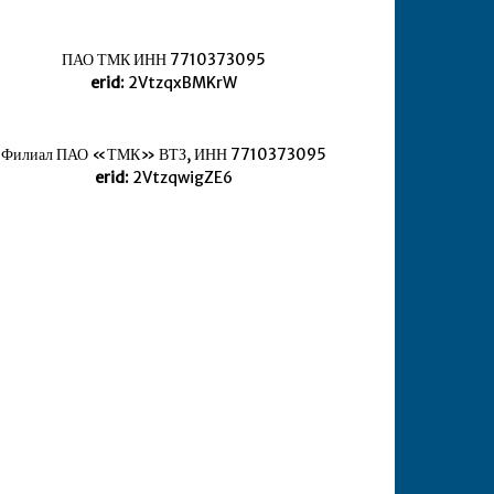
ПАО ТМК ИНН 7710373095
erid:
2VtzqxBMKrW
Филиал ПАО «ТМК» ВТЗ, ИНН 7710373095
erid:
2VtzqwigZE6