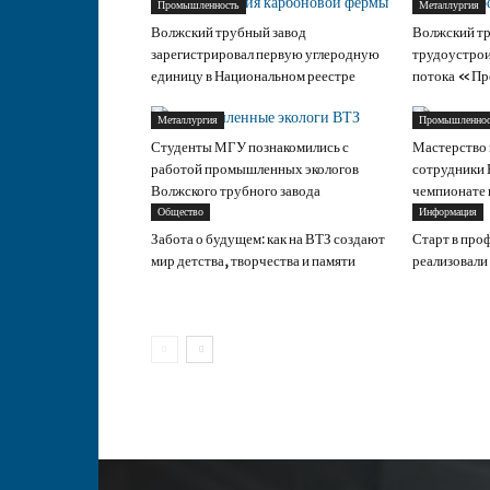
Промышленность
Металлургия
Волжский трубный завод
Волжский тр
зарегистрировал первую углеродную
трудоустрои
единицу в Национальном реестре
потока «Пр
Металлургия
Промышленнос
Студенты МГУ познакомились с
Мастерство 
работой промышленных экологов
сотрудники 
Волжского трубного завода
чемпионате
Общество
Информация
Забота о будущем: как на ВТЗ создают
Старт в про
мир детства, творчества и памяти
реализовал