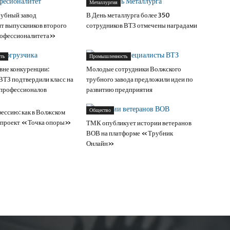
Металлургия
убный завод
В День металлурга более 350
т выпускников второго
сотрудников ВТЗ отмечены наградами
офессионалитета»
ть
Промышленность
вне конкуренции:
Молодые сотрудники Волжского
ВТЗ подтвердили класс на
трубного завода предложили идеи по
 профессионалов
развитию предприятия
Общество
фессию: как в Волжском
и проект «Точка опоры»
ТМК опубликует истории ветеранов
ВОВ на платформе «Трубник
Онлайн»