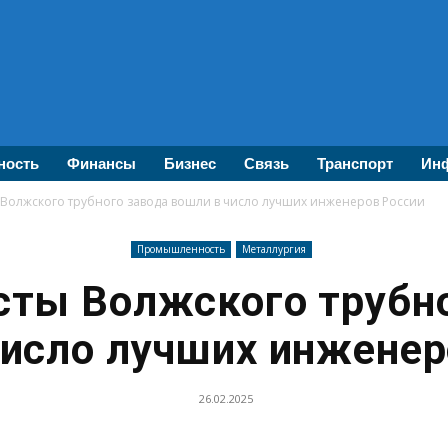
ность
Финансы
Бизнес
Связь
Транспорт
Инф
Волжского трубного завода вошли в число лучших инженеров России
Промышленность
Металлургия
сты Волжского трубно
число лучших инженер
26.02.2025