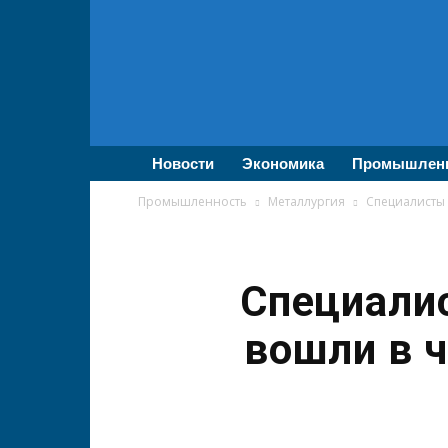
ВолгаПромЭксперт
—
Новости
промышленности,
экономики,
бизнеса
Новости
Экономика
Промышлен
Промышленность
Металлургия
Специалисты 
Специали
вошли в 