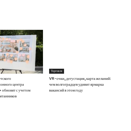
Торговля
тского
VR-очки, дегустация, карта желаний:
онного центра
чем волгоградцев удивит ярмарка
обновят с учетом
вакансий в этом году
итанников