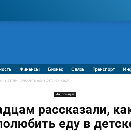
ность
Финансы
Бизнес
Связь
Транспорт
Инф
очь детям полюбить еду в детском саду
Информация
адцам рассказали, ка
полюбить еду в детск