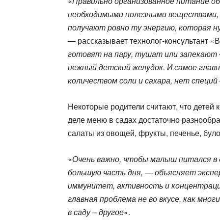
«
Правильно организованное питание об
необходимыми полезными веществами, ч
получают ровно ту энергию, которая ну
— рассказывает технолог-консультант «
готовят на пару, тушат или запекают
нежный детский желудок. И самое глав
количеством соли и сахара, нет специй
Некоторые родители считают, что детей 
деле меню в садах достаточно разнообраз
салаты из овощей, фрукты, печенье, було
«
Очень важно, чтобы малыш питался в 
большую часть дня, — объясняет экспе
иммунитет, активность и концентрация
главная проблема не во вкусе, как мног
в саду – другое
».