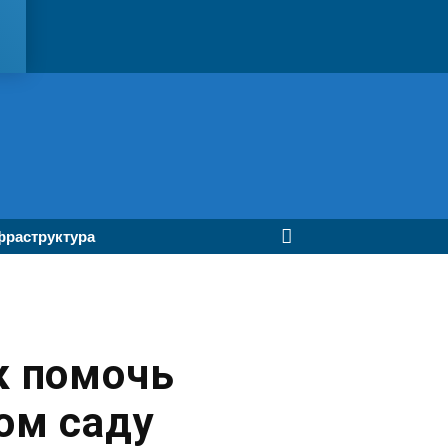
раструктура
к помочь
ом саду