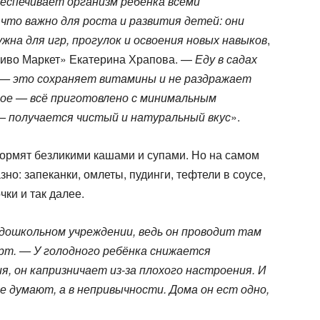
еспечивает организм ребенка всеми
то важно для роста и развития детей: они
жна для игр, прогулок и освоения новых навыков
,
Виво Маркет» Екатерина Храпова. —
Еду в садах
 — это сохраняет витамины и не раздражает
ное — всё приготовлено с минимальным
 – получается чистый и натуральный вкус
».
кормят безликими кашами и супами. Но на самом
но: запеканки, омлеты, пудинги, тефтели в соусе,
чки и так далее.
дошкольном учреждении, ведь он проводит там
рт. — У голодного ребёнка снижается
, он капризничает из-за плохого настроения. И
ие думают, а в непривычности. Дома он ест одно,