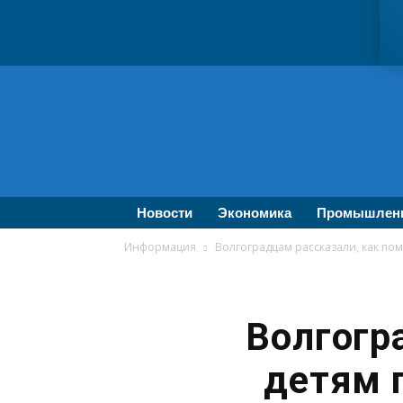
ВолгаПромЭксперт
—
Новости
промышленности,
экономики,
бизнеса
Новости
Экономика
Промышлен
Информация
Волгоградцам рассказали, как пом
Волгогр
детям 