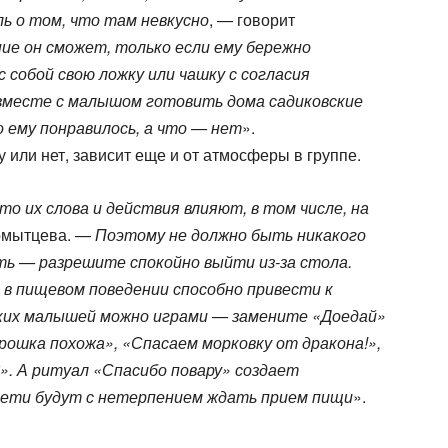
ь о том, что там невкусно
, — говорит
ие он сможет, только если ему бережно
 собой свою ложку или чашку с согласия
вместе с малышом готовить дома садиковские
о ему понравилось, а что — нет
».
 или нет, зависит еще и от атмосферы в группе.
о их слова и действия влияют, в том числе, на
ломытцева. —
Поэтому не должно быть никакого
сть — разрешите спокойно выйти из-за стола.
 в пищевом поведении способно привести к
ких малышей можно играми — замените «Доедай»
рошка похожа», «Спасаем морковку от дракона!»,
». А ритуал «Спасибо повару» создает
дети будут с нетерпением ждать прием пищи
».