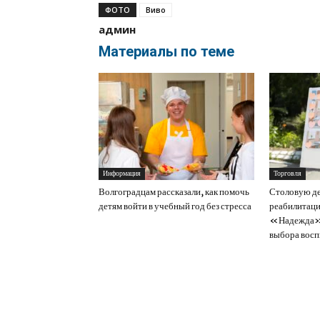
ФОТО
Виво
админ
Материалы по теме
Информация
Торговля
Волгоградцам рассказали, как помочь
Столовую де
детям войти в учебный год без стресса
реабилитаци
«Надежда» 
выбора восп